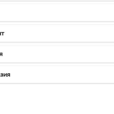
нт
я
зия