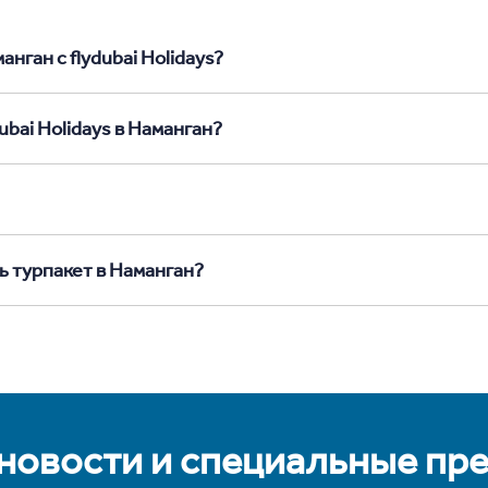
нган с flydubai Holidays?
ubai Holidays в Наманган?
ь турпакет в Наманган?
 новости и специальные пр