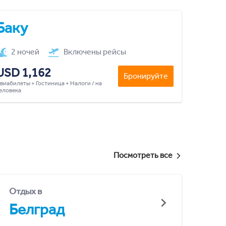
Баку
2 ночей
Включены рейсы
USD 1,162
Бронируйте
виабилеты + Гостиница + Налоги / на
еловека
Посмотреть все
Отдых в
Белград