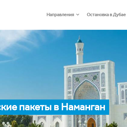
Направления
Остановка в Дубае
кие пакеты в Наманган