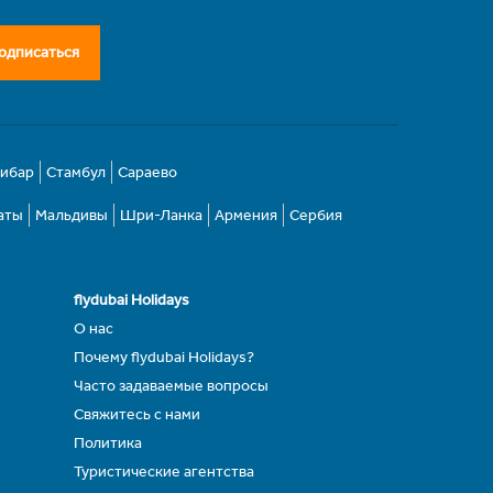
одписаться
зибар
Стамбул
Сараево
аты
Мальдивы
Шри-Ланка
Армения
Сербия
flydubai Holidays
О нас
Почему flydubai Holidays?
Часто задаваемые вопросы
Свяжитесь с нами
Политика
Туристические агентства