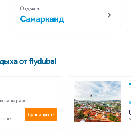
Отдых в
Самарканд
ыха от flydubai
лючены рейсы
Бронируйте
алоги / на
А
ч