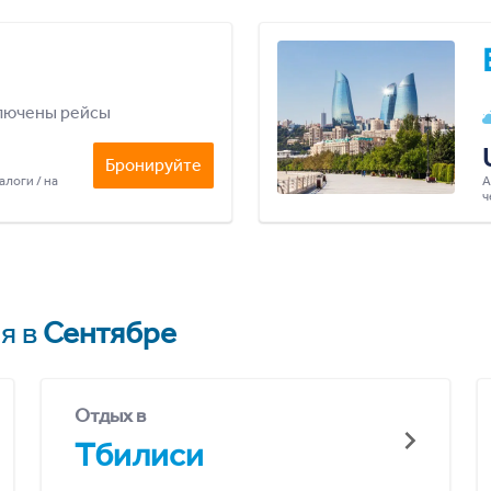
лючены рейсы
Бронируйте
алоги / на
А
ч
я в
Сентябре
Отдых в
Тбилиси