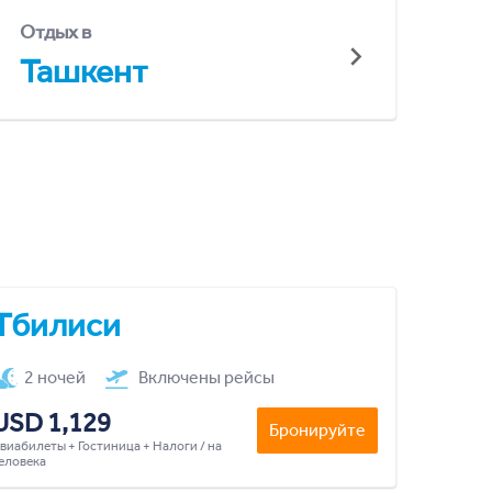
Отдых в
Ташкент
Тбилиси
2 ночей
Включены рейсы
USD 1,129
Бронируйте
виабилеты + Гостиница + Налоги / на
еловека