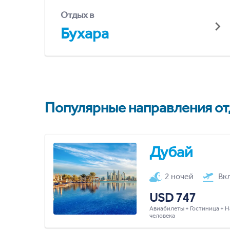
Отдых в
Бухара
Популярные направления отд
Дубай
2 ночей
Вк
USD 747
Авиабилеты + Гостиница + Н
человека