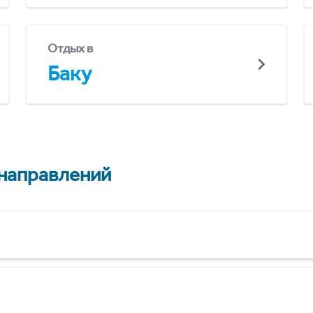
Отдых в
Баку
 направлений