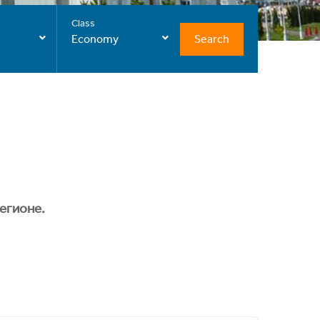
Class
Search
Economy
егионе.