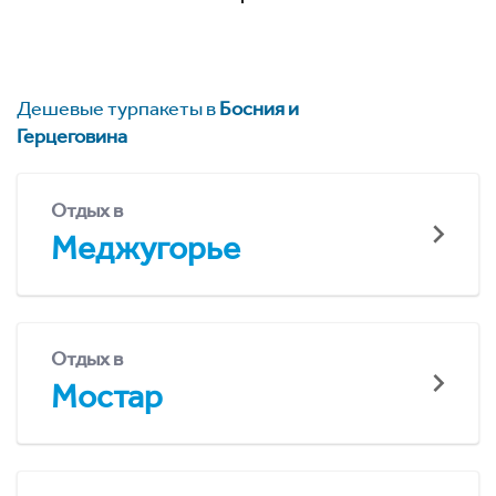
Дешевые турпакеты в
Босния и
Герцеговина
Отдых в
Меджугорье
Отдых в
Мостар