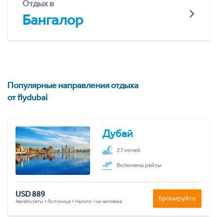
Отдых в
Бангалор
Популярные направления отдыха
от flydubai
Дубай
27 ночей
Включены рейсы
USD 889
Бронируйте
Авиабилеты + Гостиница + Налоги / на человека