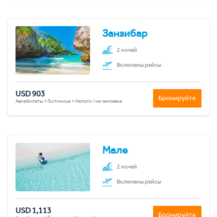
Занзибар
2 ночей
Включены рейсы
USD 903
Бронируйте
Авиабилеты + Гостиница + Налоги / на человека
Мале
2 ночей
Включены рейсы
USD 1,113
Бронируйте