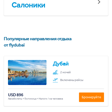
Салоники
Популярные направления отдыха
от flydubai
Дубай
2 ночей
Включены рейсы
USD 896
Бронируйте
Авиабилеты + Гостиница + Налоги / на человека