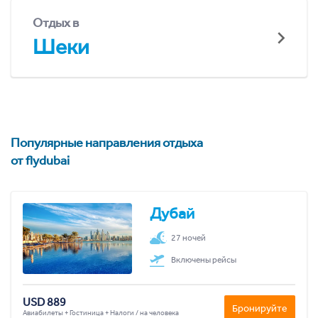
Отдых в
Шеки
Популярные направления отдыха
от flydubai
Дубай
27 ночей
Включены рейсы
USD 889
Бронируйте
Авиабилеты + Гостиница + Налоги / на человека