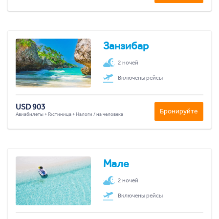
Занзибар
2 ночей
Включены рейсы
USD 903
Бронируйте
Авиабилеты + Гостиница + Налоги / на человека
Мале
2 ночей
Включены рейсы