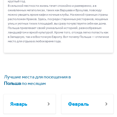
круглый год.
В сельской местности жизнь течет спокойно и размеренно, а в
оживленных мегаполисах, таких как Варшава и Вроцлав, повсюду
можно увидеть яркие кафе и ночные клубы. На южной границе страны
расположен Краков. Здесь, посреди старинных ресторанов, мощеных
улиц и уютных тихих площадей, вы сразу почувствуете себя как дома.
Польша привлекает своей уникальной историей, разнообразным
ландшафтом и яркой культурой. Кроме того, отсюда легко попасть как
в Западную, так и в Восточную Европу. Вот почему Польша ― отличное
место для отдыха в любое время года.
Лучшие места для посещения в
Польша
по месяцам
Январь
Февраль