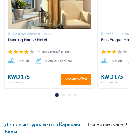
Jiraskovo namesti 1981/6
Praha 7 - Holesov
Dancing House Hotel
Plus Prague Host
4-звездочный отель
3
2 ночей
Включены рейсы
2 ночей
KWD 175
KWD 175
Бронируйте
на человека
на человека
Дешевые турпакеты в
Карловы
Посмотреть все
Вары