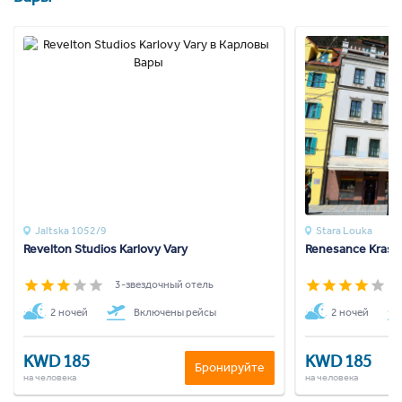
Jaltska 1052/9
Stara Louka
Revelton Studios Karlovy Vary
Renesance Krasna
3-звездочный отель
4
2 ночей
Включены рейсы
2 ночей
KWD 185
KWD 185
Бронируйте
на человека
на человека