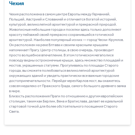
Чехия
Чехия расположена в самом центре Европы между Германией,
Польшей, Австрией и Словакией и отличается богатой историей,
культурой, великолепной архитектурой и прекрасной природой.
Живописные небольшие города и поселки здесь только дополняют
красоту пейзажей своей прекрасно сохранившейся готической
архитектурой. Наиболее популярный из них ― город Чески-Крумлов.
Он расположен на реке Влтава и своими красными крышами
напоминает Прагу. Центр столицы, в свою очередь, производит
просто волшебное впечатление. В этом готическом мегаполисе
повсюду видны остроконечные крыши, здесь множество площадей и
мостов, украшенных статуями. Прогуливаясь по площади Старого
города, вы сможете полюбоваться великолепной архитектурой
окружающих зданий и увидеть практически все важные городские
достопримечательности. Перейдя через Карлов мост, вы окажетесь
совсем недалеко от Пражского Града, самого большого древнего замка
в мире.
Близость расположения Праги по отношению к другим европейским
столицам, таким как Берлин, Вена и Братислава, делает ее идеальной
стартовой точкой для более обстоятельного посещения Старого
Света.