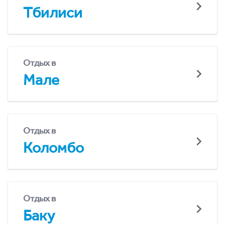
Тбилиси
Отдых в
Мале
Отдых в
Коломбо
Отдых в
Баку