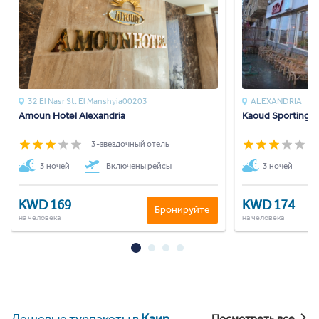
32 El Nasr St. El Manshyia00203
ALEXANDRIA
Amoun Hotel Alexandria
Kaoud Sporting A
3-звездочный отель
3
3 ночей
Включены рейсы
3 ночей
KWD 169
KWD 174
Бронируйте
на человека
на человека
Дешевые турпакеты в
Каир
Посмотреть все