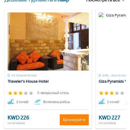
43 Sherief Street
Traveler's House Hotel
Giza Pyramids V
3-звездочный отель
3
2 ночей
Включены рейсы
2 ночей
KWD 226
KWD 227
Бронируйте
на человека
на человека