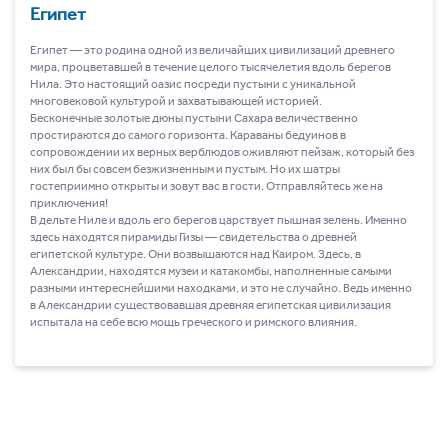
Египет
Египет ― это родина одной из величайших цивилизаций древнего
мира, процветавшей в течение целого тысячелетия вдоль берегов
Нила. Это настоящий оазис посреди пустыни с уникальной
многовековой культурой и захватывающей историей.
Бесконечные золотые дюны пустыни Сахара величественно
простираются до самого горизонта. Караваны бедуинов в
сопровождении их верных верблюдов оживляют пейзаж, который без
них был бы совсем безжизненным и пустым. Но их шатры
гостеприимно открыты и зовут вас в гости. Отправляйтесь же на
приключения!
В дельте Ниле и вдоль его берегов царствует пышная зелень. Именно
здесь находятся пирамиды Гизы ― свидетельства о древней
египетской культуре. Они возвышаются над Каиром. Здесь, в
Александрии, находятся музеи и катакомбы, наполненные самыми
разными интереснейшими находками, и это не случайно. Ведь именно
в Александрии существовавшая древняя египетская цивилизация
испытала на себе всю мощь греческого и римского влияния.