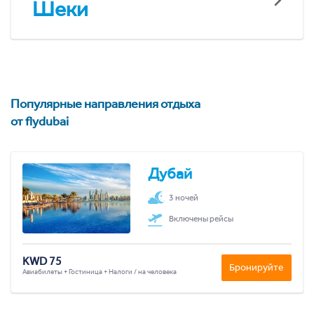
Шеки
Популярные направления отдыха
от flydubai
Дубай
3 ночей
Включены рейсы
KWD 75
Бронируйте
Авиабилеты + Гостиница + Налоги / на человека