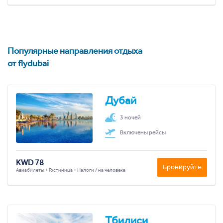
Популярные направления отдыха
от flydubai
Дубай
3 ночей
Включены рейсы
KWD 78
Бронируйте
Авиабилеты + Гостиница + Налоги / на человека
Тбилиси