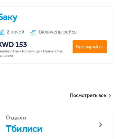
Баку
2 ночей
Включены рейсы
KWD 153
Бронируйте
виабилеты + Гостиница + Налоги / на
еловека
Посмотреть все
Отдых в
Тбилиси