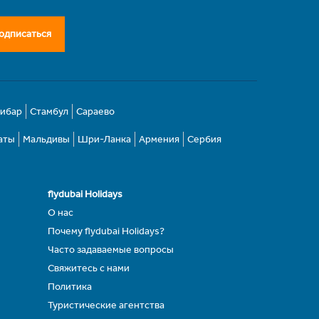
одписаться
зибар
Стамбул
Сараево
аты
Мальдивы
Шри-Ланка
Армения
Сербия
flydubai Holidays
О нас
Почему flydubai Holidays?
Часто задаваемые вопросы
Свяжитесь с нами
Политика
Туристические агентства