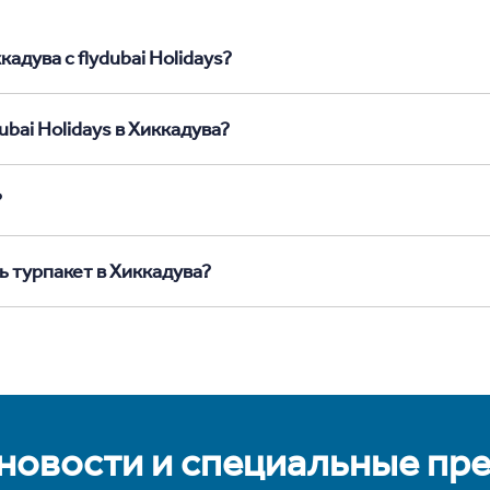
адува с flydubai Holidays?
ubai Holidays в Хиккадува?
?
ь турпакет в Хиккадува?
 новости и специальные пр