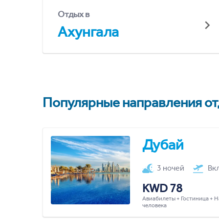
Отдых в
Ахунгала
Популярные направления отд
Дубай
3 ночей
Вк
KWD 78
Авиабилеты + Гостиница + Н
человека