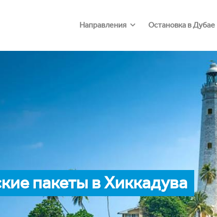
Направления
Остановка в Дубае
кие пакеты в Хиккадува