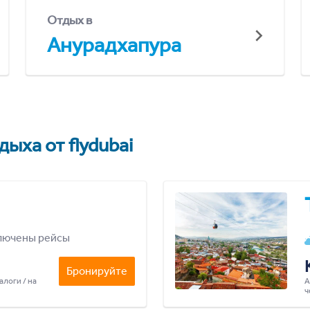
Отдых в
Анурадхапура
ыха от flydubai
лючены рейсы
Бронируйте
алоги / на
А
ч