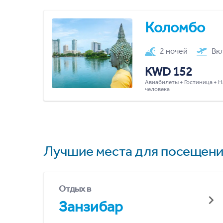
Коломбо
2 ночей
Вк
KWD 152
Авиабилеты + Гостиница + Н
человека
Лучшие места для посещени
Отдых в
Занзибар