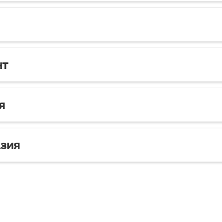
нт
я
зия