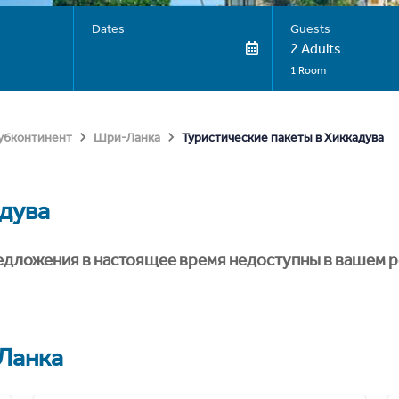
Dates
Guests
2 Adults
1 Room
Туристические пакеты в Хиккадува
субконтинент
Шри-Ланка
дува
едложения в настоящее время недоступны в вашем р
Ланка