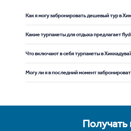
Как я могу забронировать дешевый тур в Хикк
Какие турпакеты для отдыха предлагает flyd
Что включают в себя турпакеты в Хиккадува
Могу ли я в последний момент забронироват
Получать