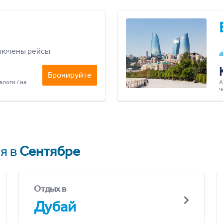
лючены рейсы
Бронируйте
алоги / на
А
ч
я в
Сентябре
Отдых в
Дубай