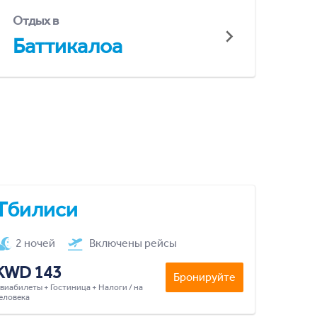
Отдых в
Баттикалоа
Тбилиси
2 ночей
Включены рейсы
KWD 143
Бронируйте
виабилеты + Гостиница + Налоги / на
еловека