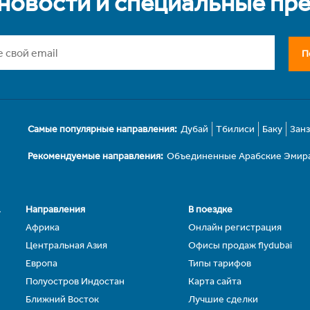
 новости и специальные пр
П
Самые популярные направления:
Дубай
Тбилиси
Баку
Зан
Рекомендуемые направления:
Объединенные Арабские Эмир
.
Направления
В поездке
Африка
Онлайн регистрация
Центральная Азия
Офисы продаж flydubai
Европа
Типы тарифов
Полуостров Индостан
Карта сайта
Ближний Восток
Лучшие сделки