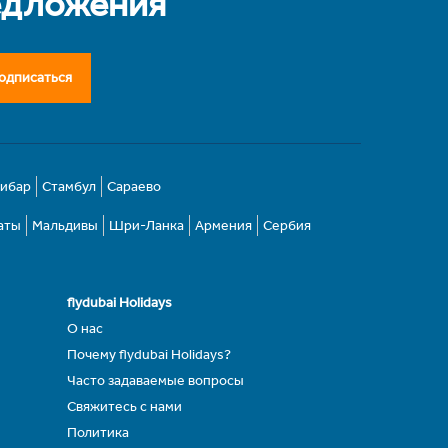
едложения
одписаться
зибар
Стамбул
Сараево
аты
Мальдивы
Шри-Ланка
Армения
Сербия
flydubai Holidays
О нас
Почему flydubai Holidays?
Часто задаваемые вопросы
Свяжитесь с нами
Политика