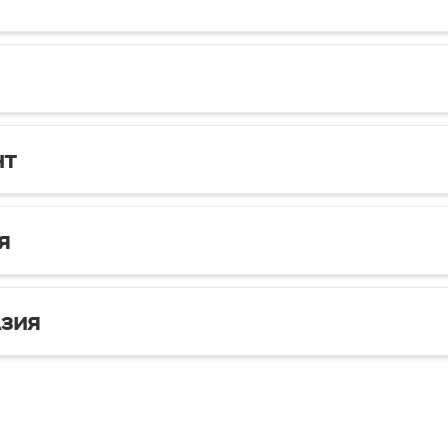
нт
я
зия