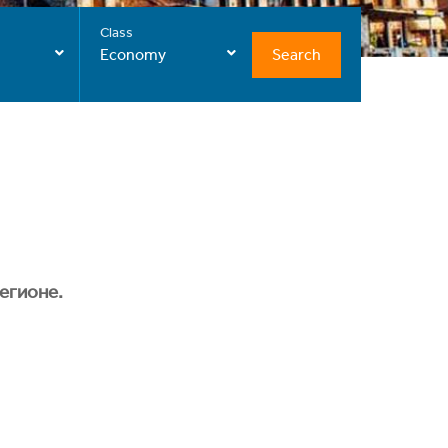
Class
Search
Economy
егионе.