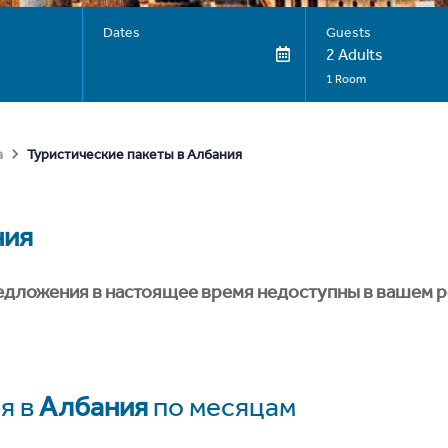
Dates
Guests
2 Adults
1 Room
Туристические пакеты в Албания
а
ния
едложения в настоящее время недоступны в вашем р
я в
Албания
по месяцам