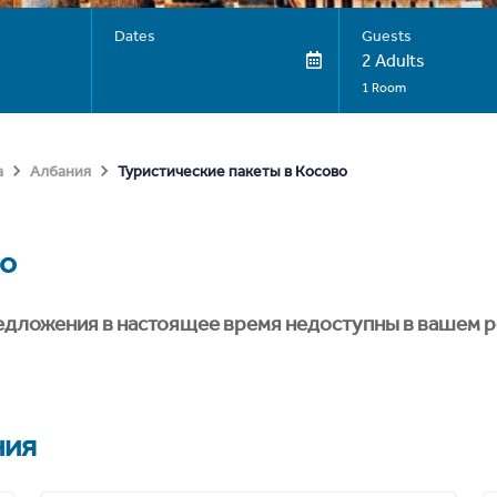
Dates
Guests
2 Adults
1 Room
Туристические пакеты в Косово
а
Албания
о
едложения в настоящее время недоступны в вашем р
ния