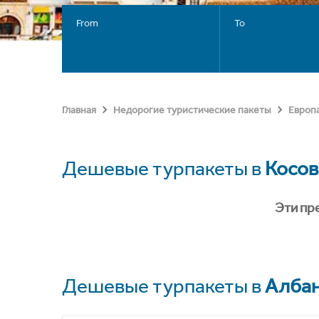
From
To
Главная
Недорогие туристические пакеты
Европ
Дешевые турпакеты в
Косов
Эти пр
Дешевые турпакеты в
Алба