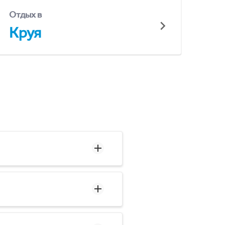
Отдых в
Круя