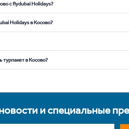
во с flydubai Holidays?
bai Holidays в Косово?
ь турпакет в Косово?
 новости и специальные пр