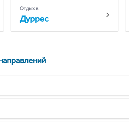
Отдых в
Дуррес
 направлений