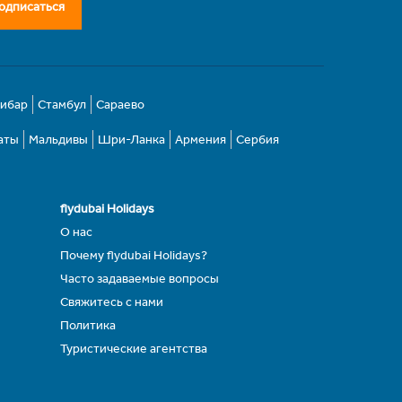
одписаться
зибар
Стамбул
Сараево
аты
Мальдивы
Шри-Ланка
Армения
Сербия
flydubai Holidays
О нас
Почему flydubai Holidays?
Часто задаваемые вопросы
Свяжитесь с нами
Политика
Туристические агентства