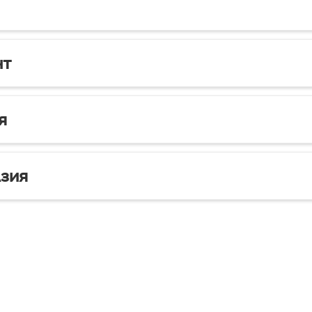
нт
я
зия