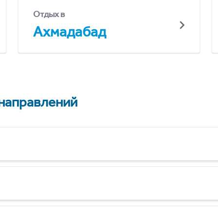
Отдых в
Ахмадабад
 направлений