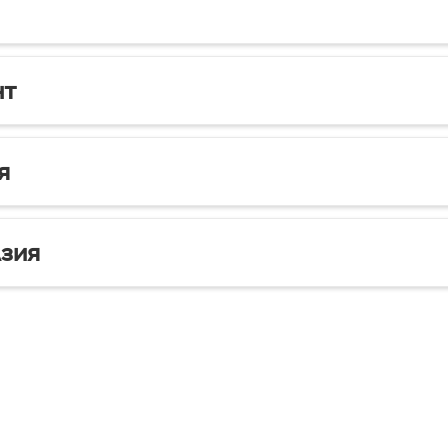
нт
я
зия