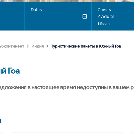
Dates
Guests
2 Adults
1 Room
Туристические пакеты в Южный Гоа
субконтинент
Индия
й Гоа
едложения в настоящее время недоступны в вашем р
я