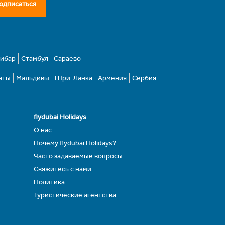
одписаться
зибар
Стамбул
Сараево
аты
Мальдивы
Шри-Ланка
Армения
Сербия
flydubai Holidays
О нас
Почему flydubai Holidays?
Часто задаваемые вопросы
Свяжитесь с нами
Политика
Туристические агентства