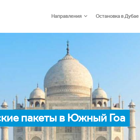
Направления
Остановка в Дубае
кие пакеты в Южный Гоа