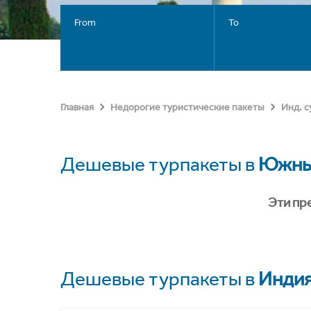
From
To
Главная
Недорогие туристические пакеты
Инд. 
Дешевые турпакеты в
Южны
Эти пр
Дешевые турпакеты в
Инди