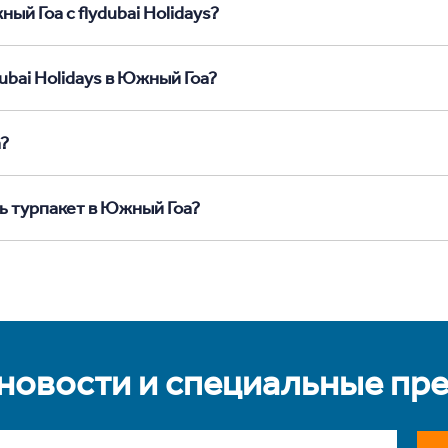
ый Гоа с flydubai Holidays?
ubai Holidays в Южный Гоа?
а?
ь турпакет в Южный Гоа?
 новости и специальные пр