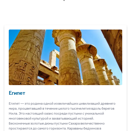
Египет
Египет ― это родина одной из величайших цивилизаций древнего
мира, процветавшей в течение целого тысячелетия вдоль берегов
Нила. Это настоящий оазис посреди пустыни с уникальной
многовековой культурой и захватывающей историей.
Бесконечные золотые дюны пустыни Сахара величественно
простираются до самого горизонта. Караваны бедуинов в