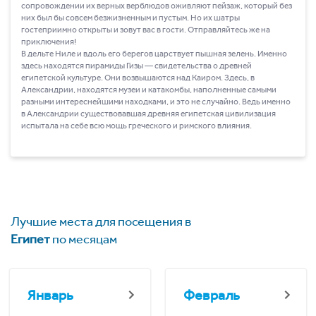
сопровождении их верных верблюдов оживляют пейзаж, который без
них был бы совсем безжизненным и пустым. Но их шатры
гостеприимно открыты и зовут вас в гости. Отправляйтесь же на
приключения!
В дельте Ниле и вдоль его берегов царствует пышная зелень. Именно
здесь находятся пирамиды Гизы ― свидетельства о древней
египетской культуре. Они возвышаются над Каиром. Здесь, в
Александрии, находятся музеи и катакомбы, наполненные самыми
разными интереснейшими находками, и это не случайно. Ведь именно
в Александрии существовавшая древняя египетская цивилизация
испытала на себе всю мощь греческого и римского влияния.
Лучшие места для посещения в
Египет
по месяцам
Январь
Февраль