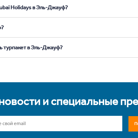
ubai Holidays в Эль-Джауф?
ф?
ть турпакет в Эль-Джауф?
 новости и специальные пр
П