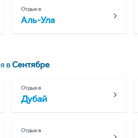
Отдых в
Аль-Ула
я в
Сентябре
Отдых в
Дубай
Отдых в