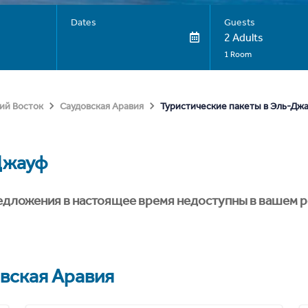
Dates
Guests
2 Adults
1 Room
Туристические пакеты в Эль-Дж
ий Восток
Саудовская Аравия
Джауф
едложения в настоящее время недоступны в вашем р
вская Аравия