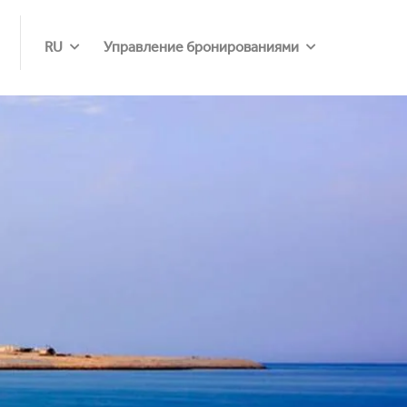
RU
Управление бронированиями