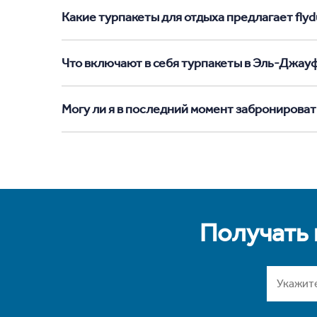
Какие турпакеты для отдыха предлагает flyd
Что включают в себя турпакеты в Эль-Джау
Могу ли я в последний момент забронирова
Получать