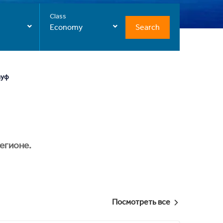
Class
Search
Economy
ауф
егионе.
Посмотреть все