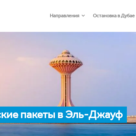
Направления
Остановка в Дубае
кие пакеты в Эль-Джауф