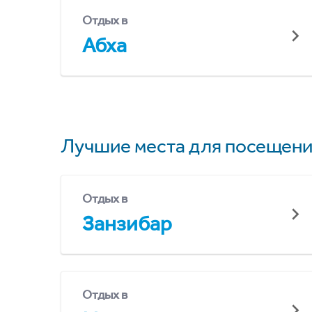
Отдых в
Абха
Лучшие места для посещени
Отдых в
Занзибар
Отдых в