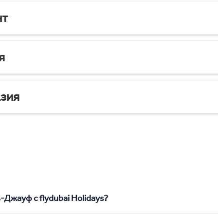
нт
я
зия
-Джауф с flydubai Holidays?