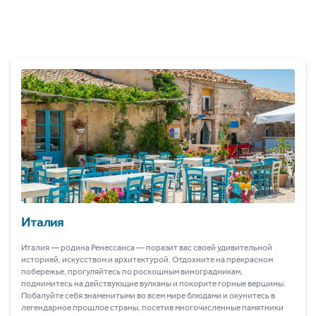
Италия
Италия ― родина Ренессанса ― поразит вас своей удивительной
историей, искусством и архитектурой. Отдохните на прекрасном
побережье, прогуляйтесь по роскошным виноградникам,
поднимитесь на действующие вулканы и покорите горные вершины.
Побалуйте себя знаменитыми во всем мире блюдами и окунитесь в
легендарное прошлое страны, посетив многочисленные памятники