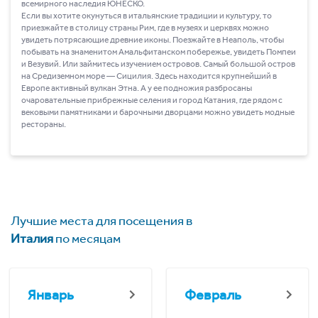
всемирного наследия ЮНЕСКО.
Если вы хотите окунуться в итальянские традиции и культуру, то
приезжайте в столицу страны Рим, где в музеях и церквях можно
увидеть потрясающие древние иконы. Поезжайте в Неаполь, чтобы
побывать на знаменитом Амальфитанском побережье, увидеть Помпеи
и Везувий. Или займитесь изучением островов. Самый большой остров
на Средиземном море ― Сицилия. Здесь находится крупнейший в
Европе активный вулкан Этна. А у ее подножия разбросаны
очаровательные прибрежные селения и город Катания, где рядом с
вековыми памятниками и барочными дворцами можно увидеть модные
рестораны.
Лучшие места для посещения в
Италия
по месяцам
Январь
Февраль