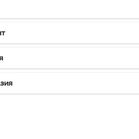
нт
я
зия