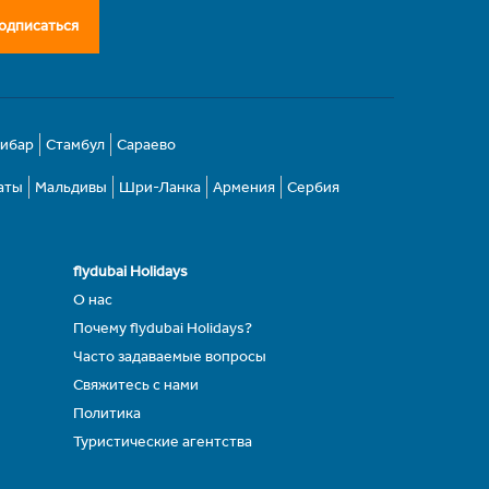
одписаться
зибар
Стамбул
Сараево
аты
Мальдивы
Шри-Ланка
Армения
Сербия
flydubai Holidays
О нас
Почему flydubai Holidays?
Часто задаваемые вопросы
Свяжитесь с нами
Политика
Туристические агентства