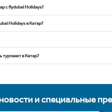
р с flydubai Holidays?
bai Holidays в Катар?
ь турпакет в Катар?
 новости и специальные пр