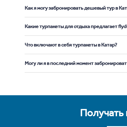
Как я могу забронировать дешевый тур в Ката
Какие турпакеты для отдыха предлагает flydu
Что включают в себя турпакеты в Катар?
Могу ли я в последний момент забронироват
Получать