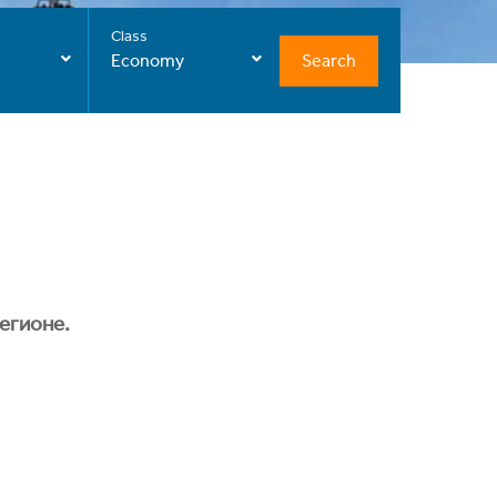
Class
Search
Economy
егионе.