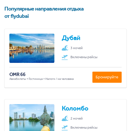
Популярные направления отдыха
от flydubai
Дубай
3 ночей
Включены рейсы
OMR 66
Бронируйте
Авиабилеты + Гостиница + Налоги / на человека
Коломбо
2 ночей
Включены рейсы