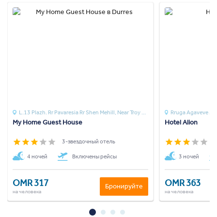
L.13 Plazh. Rr Pavaresia Rr Shen Mehill, Near Troy Restaurant
Rruga Agaveve 36
My Home Guest House
Hotel Alion
3-звездочный отель
3
4 ночей
Включены рейсы
3 ночей
OMR 317
OMR 363
Бронируйте
на человека
на человека