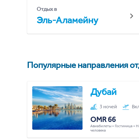
Отдых в
Эль-Аламейну
Популярные направления отд
Дубай
3 ночей
Вк
OMR 66
Авиабилеты + Гостиница + Н
человека