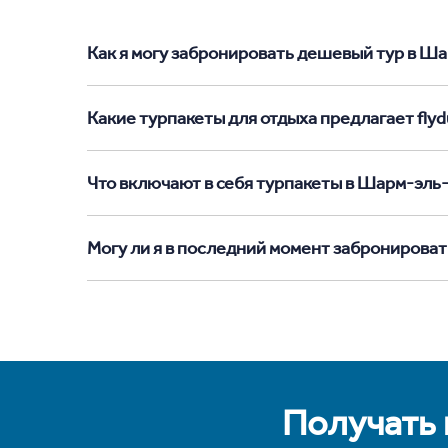
Как я могу забронировать дешевый тур в Ша
Какие турпакеты для отдыха предлагает fly
Что включают в себя турпакеты в Шарм-эл
Могу ли я в последний момент забронирова
Получать