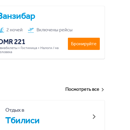
Занзибар
2 ночей
Включены рейсы
OMR 221
Бронируйте
виабилеты + Гостиница + Налоги / на
еловека
Посмотреть все
Отдых в
Тбилиси