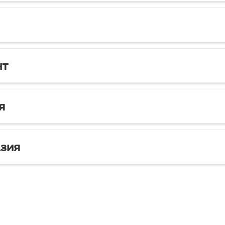
нт
я
зия