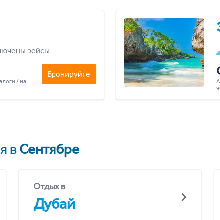
лючены рейсы
Бронируйте
алоги / на
А
ч
я в
Сентябре
Отдых в
Дубай