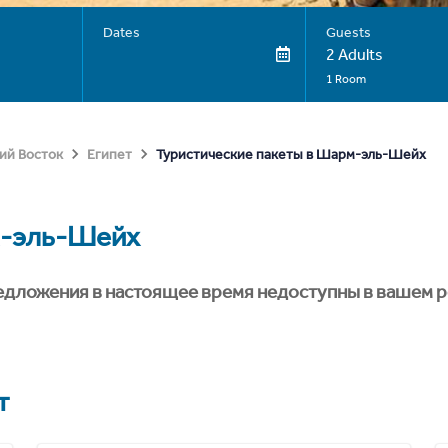
Dates
Guests
2 Adults
1 Room
Туристические пакеты в Шарм-эль-Шейх
ий Восток
Египет
-эль-Шейх
едложения в настоящее время недоступны в вашем р
т