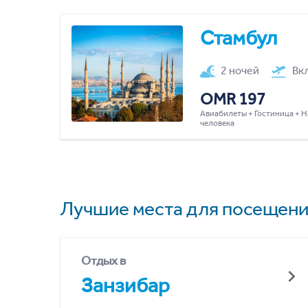
Стамбул
2 ночей
Вк
OMR 197
Авиабилеты + Гостиница + Н
человека
Лучшие места для посещени
Отдых в
Занзибар