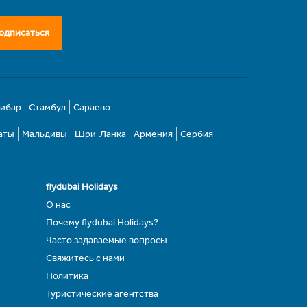
одписаться
зибар
Стамбул
Сараево
аты
Мальдивы
Шри-Ланка
Армения
Сербия
flydubai Holidays
О нас
Почему flydubai Holidays?
Часто задаваемые вопросы
Свяжитесь с нами
Политика
Туристические агентства