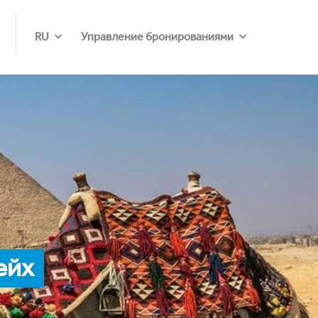
RU
Управление бронированиями
ейх