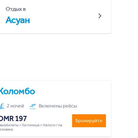
Отдых в
Асуан
Коломбо
2 ночей
Включены рейсы
OMR 197
Бронируйте
виабилеты + Гостиница + Налоги / на
еловека