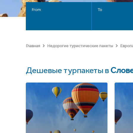
From
To
Главная
Недорогие туристические пакеты
Европ
Дешевые турпакеты в
Слов