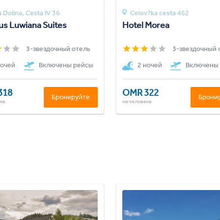
 Dolina, Cesta IV 36
Celov?ka cesta 462
us Luwiana Suites
Hotel Morea
3-звездочный отель
3-звездочный 
ночей
Включены рейсы
2 ночей
Включены
318
OMR 322
Бронируйте
Брони
ка
на человека