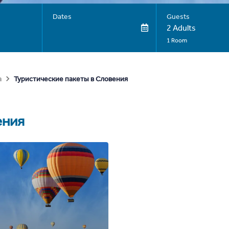
Dates
Guests
2 Adults
1 Room
Туристические пакеты в Словения
а
ения