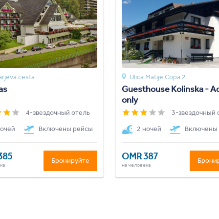
rjeva cesta
Ulica Matije Copa 2
as
Guesthouse Kolinska - A
only
4-звездочный отель
3-звездочный 
ночей
Включены рейсы
2 ночей
Включены
385
OMR 387
Бронируйте
Брони
ка
на человека