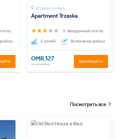
Trzaska cesta 6
Apartment Trzaska
отель
3-звездочный отель
 рейсы
2 ночей
Включены рейсы
OMR 327
руйте
Бронируйте
на человека
Посмотреть все