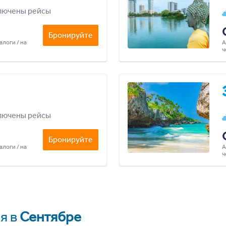
лючены рейсы
Бронируйте
алоги / на
А
ч
лючены рейсы
Бронируйте
алоги / на
А
ч
я в
Сентябре