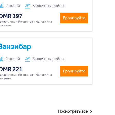
2 ночей
Включены рейсы
OMR 197
Бронируйте
виабилеты + Гостиница + Налоги / на
еловека
Занзибар
2 ночей
Включены рейсы
OMR 221
Бронируйте
виабилеты + Гостиница + Налоги / на
еловека
Посмотреть все