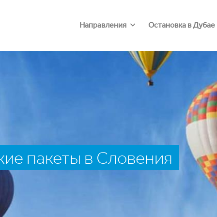
Направления
Остановка в Дубае
ие пакеты в Словения