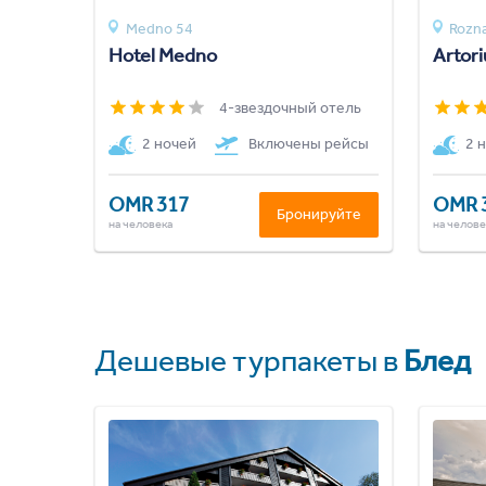
Medno 54
Rozna
Hotel Medno
Artori
4-звездочный отель
2 ночей
Включены рейсы
2 
OMR 317
OMR 
Бронируйте
на человека
на челове
Дешевые турпакеты в
Блед