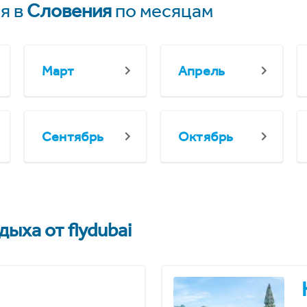
я в
Словения
по месяцам
Март
Апрель
Сентябрь
Октябрь
ыха от flydubai