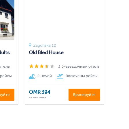
Zagoriška 12
dults
Old Bled House
отель
3.5-звездочный отель
 рейсы
2 ночей
Включены рейсы
OMR 394
руйте
Бронируйте
на человека