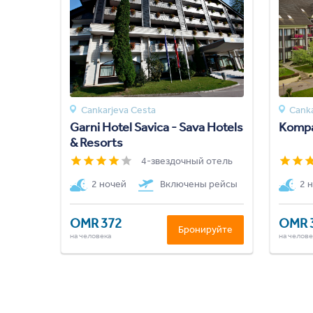
Cankarjeva Cesta
Canka
Garni Hotel Savica - Sava Hotels
Komp
& Resorts
4-звездочный отель
2 ночей
Включены рейсы
2 
OMR 372
OMR 
Бронируйте
на человека
на челове