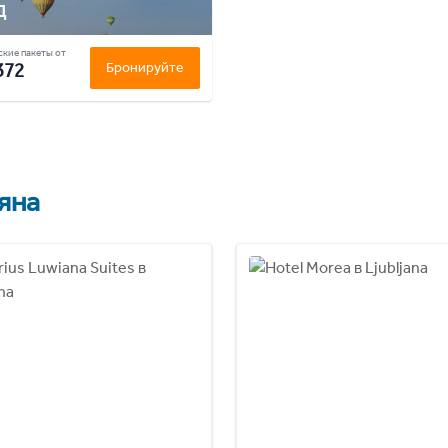
д
кие пакеты от
372
Бронируйте
яна