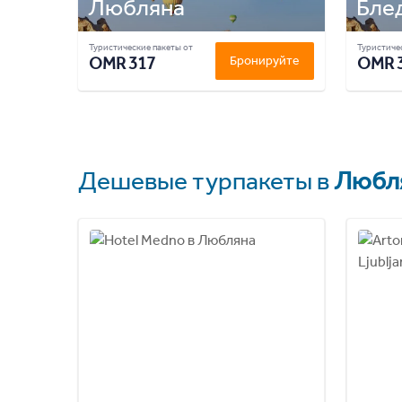
Любляна
Бле
Туристические пакеты от
Туристичес
OMR 317
Бронируйте
OMR 
Дешевые турпакеты в
Любл