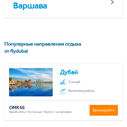
Варшава
Популярные направления отдыха
от flydubai
Дубай
3 ночей
Включены рейсы
OMR 66
Бронируйте
Авиабилеты + Гостиница + Налоги / на человека