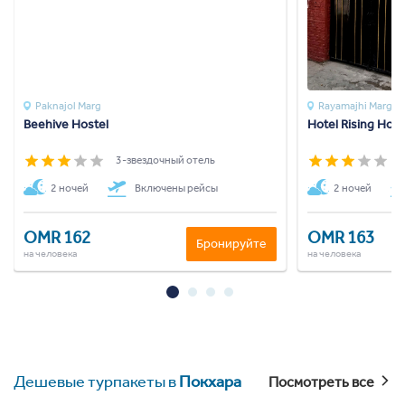
Paknajol Marg
Rayamajhi Marga
Beehive Hostel
Hotel Rising Hom
3-звездочный отель
3
2 ночей
Включены рейсы
2 ночей
OMR 162
OMR 163
Бронируйте
на человека
на человека
Дешевые турпакеты в
Покхара
Посмотреть все