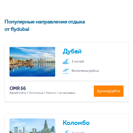
Популярные направления отдыха
от flydubai
Дубай
3 ночей
Включены рейсы
OMR 66
Бронируйте
Авиабилеты + Гостиница + Налоги / на человека
Коломбо
2 ночей