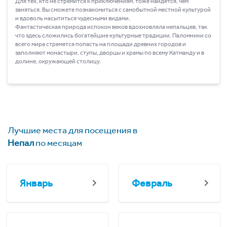
Для тех, кто не стремится к приключениям, тоже найдется, чем
заняться. Вы сможете познакомиться с самобытной местной культурой
и вдоволь насытиться чудесными видами.
Фантастическая природа испокон веков вдохновляла непальцев, так
что здесь сложились богатейшие культурные традиции. Паломники со
всего мира стремятся попасть на площади древних городов и
заполняют монастыри, ступы, дворцы и храмы по всему Катманду и в
долине, окружающей столицу.
Лучшие места для посещения в
Непал
по месяцам
Январь
Февраль