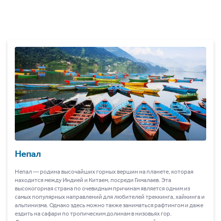
Непал
Непал ― родина высочайших горных вершин на планете, которая
находится между Индией и Китаем, посреди Гималаев. Эта
высокогорная страна по очевидным причинам является одним из
самых популярных направлений для любителей треккинга, хайкинга и
альпинизма. Однако здесь можно также заниматься рафтингом и даже
ездить на сафари по тропическим долинам в низовьях гор.