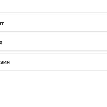
нт
я
зия