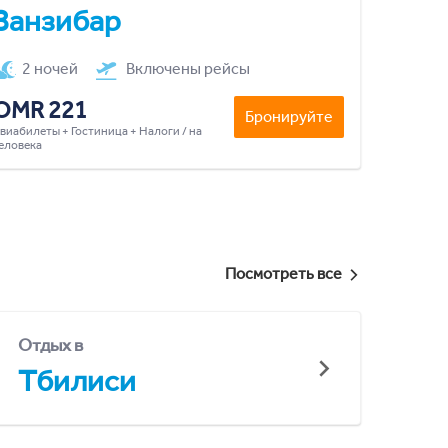
Занзибар
2 ночей
Включены рейсы
OMR 221
Бронируйте
виабилеты + Гостиница + Налоги / на
еловека
Посмотреть все
Отдых в
Тбилиси