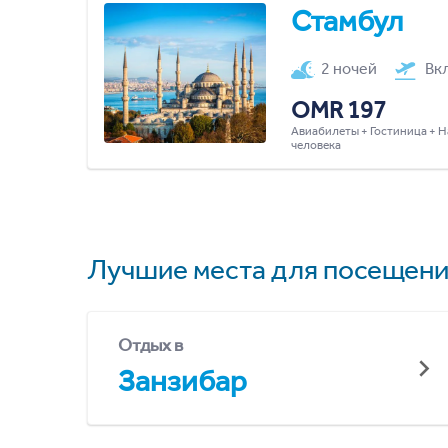
Стамбул
2 ночей
Вк
OMR 197
Авиабилеты + Гостиница + Н
человека
Лучшие места для посещени
Отдых в
Занзибар