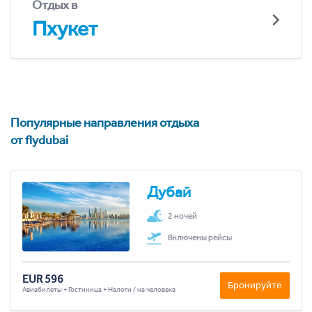
Отдых в
Пхукет
Популярные направления отдыха
от flydubai
Дубай
2 ночей
Включены рейсы
EUR 596
Бронируйте
Авиабилеты + Гостиница + Налоги / на человека