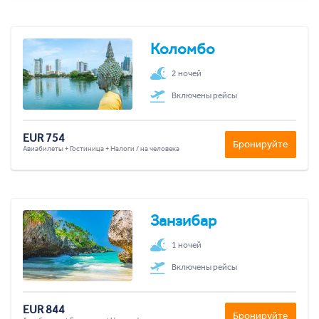
Коломбо
2 ночей
Включены рейсы
EUR 754
Бронируйте
Авиабилеты + Гостиница + Налоги / на человека
Занзибар
1 ночей
Включены рейсы
EUR 844
Бронируйте