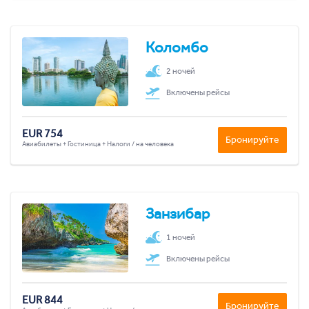
Коломбо
2 ночей
Включены рейсы
EUR 754
Бронируйте
Авиабилеты + Гостиница + Налоги / на человека
Занзибар
1 ночей
Включены рейсы
EUR 844
Бронируйте