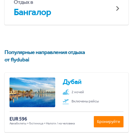
Отдых в
Бангалор
Популярные направления отдыха
от flydubai
Дубай
2 ночей
Включены рейсы
EUR 596
Бронируйте
Авиабилеты + Гостиница + Налоги / на человека