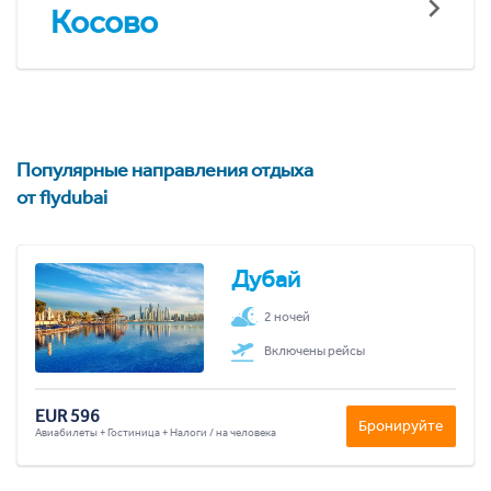
Косово
Популярные направления отдыха
от flydubai
Дубай
2 ночей
Включены рейсы
EUR 596
Бронируйте
Авиабилеты + Гостиница + Налоги / на человека