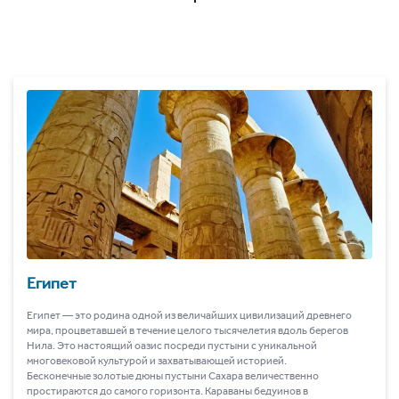
Египет
Египет ― это родина одной из величайших цивилизаций древнего
мира, процветавшей в течение целого тысячелетия вдоль берегов
Нила. Это настоящий оазис посреди пустыни с уникальной
многовековой культурой и захватывающей историей.
Бесконечные золотые дюны пустыни Сахара величественно
простираются до самого горизонта. Караваны бедуинов в