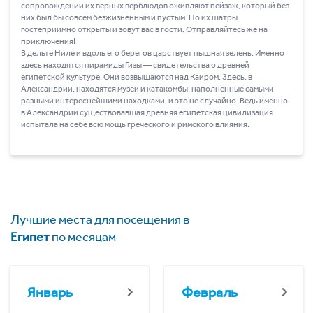
сопровождении их верных верблюдов оживляют пейзаж, который без
них был бы совсем безжизненным и пустым. Но их шатры
гостеприимно открыты и зовут вас в гости. Отправляйтесь же на
приключения!
В дельте Ниле и вдоль его берегов царствует пышная зелень. Именно
здесь находятся пирамиды Гизы ― свидетельства о древней
египетской культуре. Они возвышаются над Каиром. Здесь, в
Александрии, находятся музеи и катакомбы, наполненные самыми
разными интереснейшими находками, и это не случайно. Ведь именно
в Александрии существовавшая древняя египетская цивилизация
испытала на себе всю мощь греческого и римского влияния.
Лучшие места для посещения в
Египет
по месяцам
Январь
Февраль