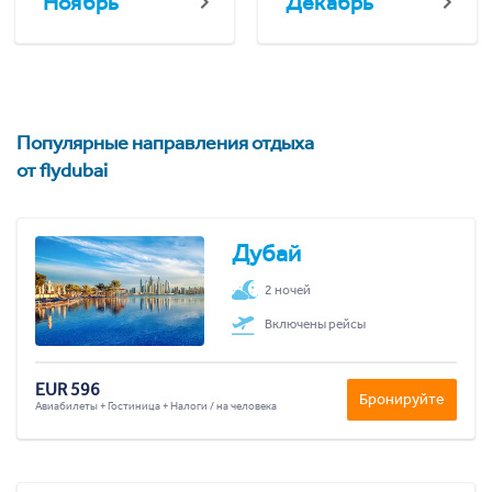
Ноябрь
Декабрь
Популярные направления отдыха
от flydubai
Дубай
2 ночей
Включены рейсы
EUR 596
Бронируйте
Авиабилеты + Гостиница + Налоги / на человека