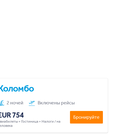
Коломбо
2 ночей
Включены рейсы
EUR 754
Бронируйте
виабилеты + Гостиница + Налоги / на
еловека