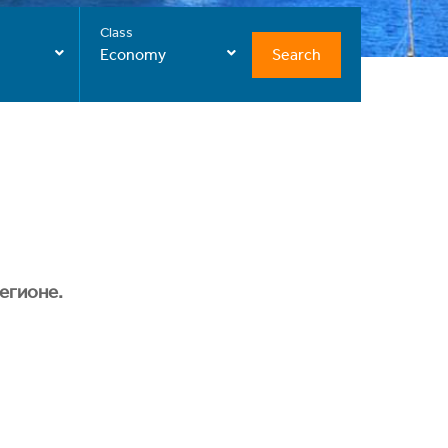
Class
Search
Economy
егионе.