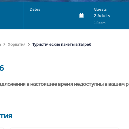
Dates
Guests
2 Adults
1 Room
Туристические пакеты в Загреб
а
Хорватия
б
едложения в настоящее время недоступны в вашем р
тия