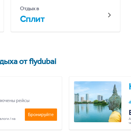
Отдых в
Сплит
ыха от flydubai
лючены рейсы
Бронируйте
алоги / на
А
ч