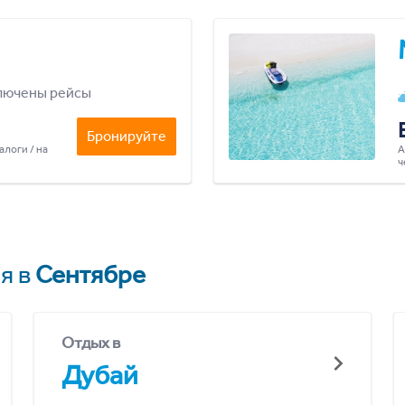
лючены рейсы
Бронируйте
алоги / на
А
ч
я в
Сентябре
Отдых в
Дубай