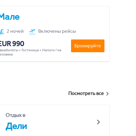
Мале
2 ночей
Включены рейсы
EUR 990
Бронируйте
виабилеты + Гостиница + Налоги / на
еловека
Посмотреть все
Отдых в
Дели