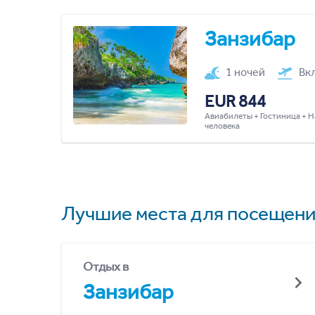
Занзибар
1 ночей
Вк
EUR 844
Авиабилеты + Гостиница + Н
человека
Лучшие места для посещени
Отдых в
Занзибар