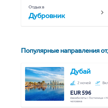
Отдых в
Дубровник
Популярные направления отд
Дубай
2 ночей
Вк
EUR 596
Авиабилеты + Гостиница + Н
человека