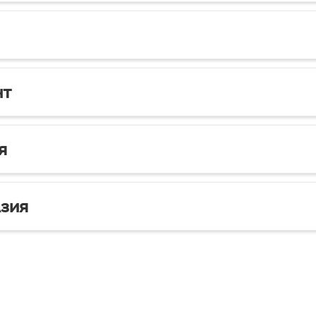
нт
я
зия