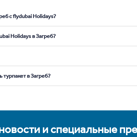
еб с flydubai Holidays?
bai Holidays в Загреб?
ь турпакет в Загреб?
 новости и специальные пр