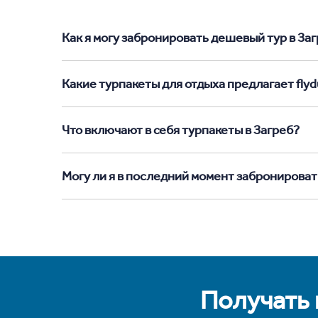
Как я могу забронировать дешевый тур в Загр
Какие турпакеты для отдыха предлагает flydu
Что включают в себя турпакеты в Загреб?
Могу ли я в последний момент забронироват
Получать