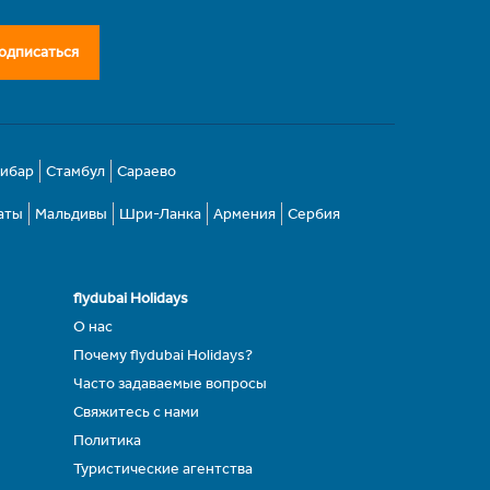
одписаться
зибар
Стамбул
Сараево
аты
Мальдивы
Шри-Ланка
Армения
Сербия
flydubai Holidays
О нас
Почему flydubai Holidays?
Часто задаваемые вопросы
Свяжитесь с нами
Политика
Туристические агентства