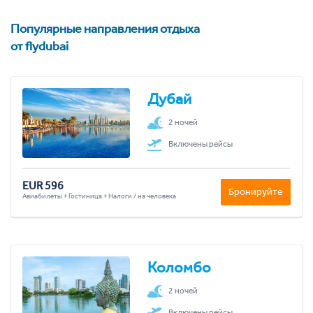
Популярные направления отдыха
от flydubai
Дубай
2 ночей
Включены рейсы
EUR 596
Бронируйте
Авиабилеты + Гостиница + Налоги / на человека
Коломбо
2 ночей
Включены рейсы