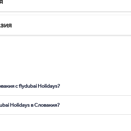
я
зия
акия с flydubai Holidays?
ubai Holidays в Словакия?