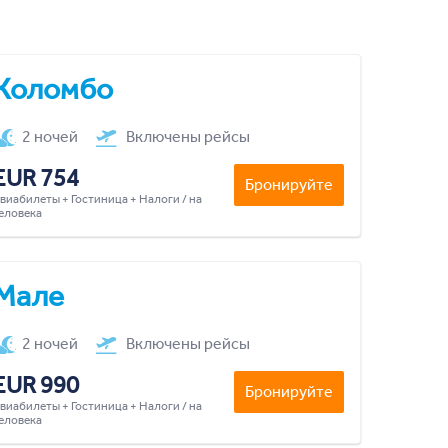
Коломбо
2 ночей
Включены рейсы
EUR 754
Бронируйте
виабилеты + Гостиница + Налоги / на
еловека
Мале
2 ночей
Включены рейсы
EUR 990
Бронируйте
виабилеты + Гостиница + Налоги / на
еловека