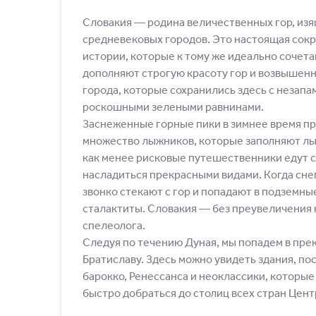
Словакия ― родина величественных гор, из
средневековых городов. Это настоящая сок
истории, которые к тому же идеально сочета
дополняют строгую красоту гор и возвышен
города, которые сохранились здесь с незап
роскошными зелеными равнинами.
Заснеженные горные пики в зимнее время п
множество лыжников, которые заполняют лы
как менее рисковые путешественники едут с
насладиться прекрасными видами. Когда снег
звонко стекают с гор и попадают в подземны
сталактиты. Словакия ― без преувеличения
спелеолога.
Следуя по течению Дуная, мы попадем в пре
Братиславу. Здесь можно увидеть здания, по
барокко, Ренессанса и неоклассики, которые
быстро добраться до столиц всех стран Цен