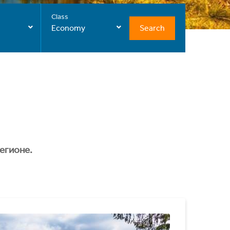
Class
Search
Economy
егионе.