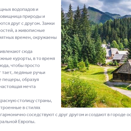
ящных водопадов и
ровищница природы и
ются друг с другом. Замки
ностей, а живописные
амятных времен, окружаены
ривлекают сюда
жные курорты, в то время
юда, чтобы просто
 тает, ледяные ручьи
е пещеры, образуя
 настоящая мечта
красную столицу страны,
строенные в стилях
 гармонично соседствуют с друг другом и создают в городе 
тральной Европы.