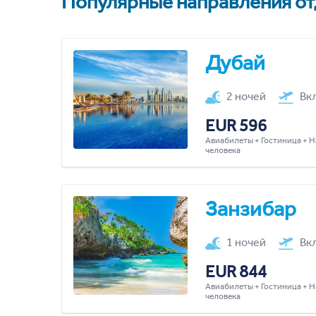
Популярные направления отд
Дубай
2 ночей
Вк
EUR 596
Авиабилеты + Гостиница + Н
человека
Занзибар
1 ночей
Вк
EUR 844
Авиабилеты + Гостиница + Н
человека