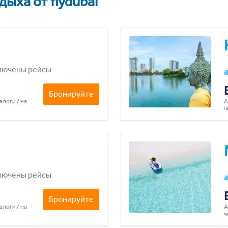
ыха от flydubai
лючены рейсы
Бронируйте
алоги / на
А
ч
лючены рейсы
Бронируйте
алоги / на
А
ч