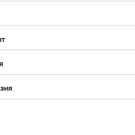
нт
я
зия