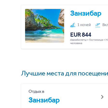
Занзибар
1 ночей
Вк
EUR 844
Авиабилеты + Гостиница + Н
человека
Лучшие места для посещени
Отдых в
Занзибар