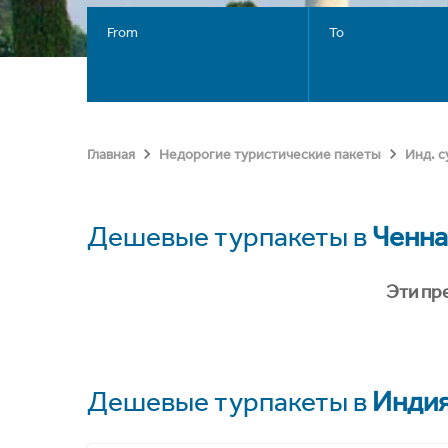
From
To
Главная
Недорогие туристические пакеты
Инд. 
Дешевые турпакеты в
Ченна
Эти пр
Дешевые турпакеты в
Инди