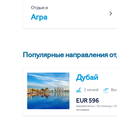
Отдых в
Агра
Популярные направления отд
Дубай
2 ночей
Вк
EUR 596
Авиабилеты + Гостиница + Н
человека