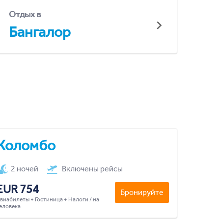
Отдых в
Бангалор
Коломбо
2 ночей
Включены рейсы
EUR 754
Бронируйте
виабилеты + Гостиница + Налоги / на
еловека