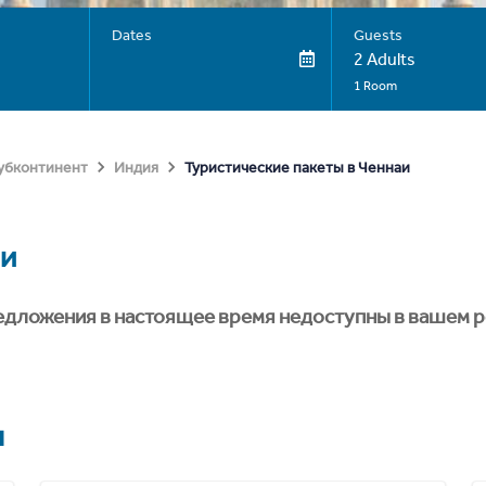
Dates
Guests
2 Adults
1 Room
Туристические пакеты в Ченнаи
субконтинент
Индия
и
едложения в настоящее время недоступны в вашем р
я