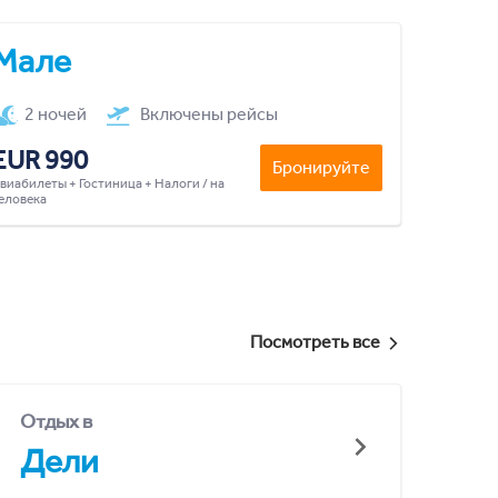
Мале
2 ночей
Включены рейсы
EUR 990
Бронируйте
виабилеты + Гостиница + Налоги / на
еловека
Посмотреть все
Отдых в
Дели