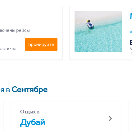
лючены рейсы
Бронируйте
алоги / на
А
ч
я в
Сентябре
Отдых в
Дубай