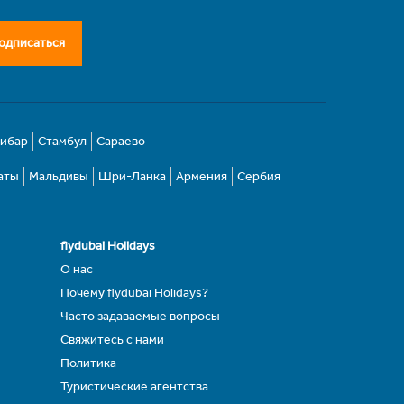
одписаться
зибар
Стамбул
Сараево
аты
Мальдивы
Шри-Ланка
Армения
Сербия
flydubai Holidays
О нас
Почему flydubai Holidays?
Часто задаваемые вопросы
Свяжитесь с нами
Политика
Туристические агентства