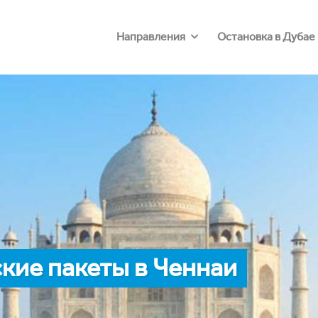
Направления
Остановка в Дубае
кие пакеты в Ченнаи