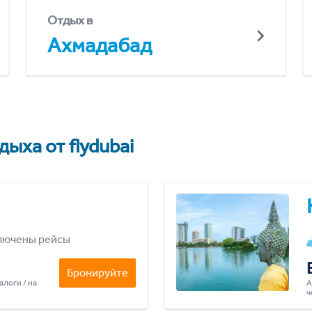
Отдых в
Ахмадабад
ыха от flydubai
лючены рейсы
Бронируйте
алоги / на
А
ч