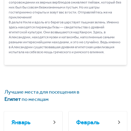
сопровождении их верных верблюдов оживляют пейзаж, который без
них был бы совсем безжизненным и пустым. Но их шатры
гостеприимно открыты и зовут вас в гости. Отправляйтесь же на
приключения!
В дельте Ниле и вдоль его берегов царствует пышная зелень. Именно
здесь находятся пирамиды Гизы ― свидетельства о древней
египетской культуре. Они возвышаются над Каиром. Здесь, в
Александрии, находятся музеи и катакомбы, наполненные самыми
разными интереснейшими находками, и это не случайно. Ведь именно
в Александрии существовавшая древняя египетская цивилизация
испытала на себе всю мощь греческого и римского влияния.
Лучшие места для посещения в
Египет
по месяцам
Январь
Февраль