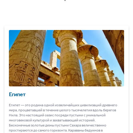
Египет
Египет ― это родина одной из величайших цивилизаций древнего
мира, процветавшей в течение целого тысячелетия вдоль берегов
Нила. Это настоящий оазис посреди пустыни с уникальной
многовековой культурой и захватывающей историей.
Бесконечные золотые дюны пустыни Сахара величественно
простираются до самого горизонта. Караваны бедуинов в