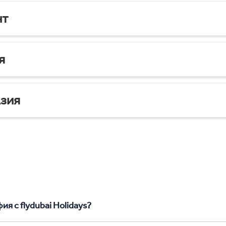
нт
я
зия
я с flydubai Holidays?