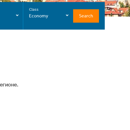
Class
Search
Economy
егионе.