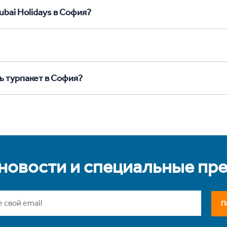
ubai Holidays в София?
ь турпакет в София?
 новости и специальные пр
П