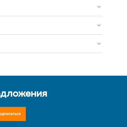
едложения
одписаться