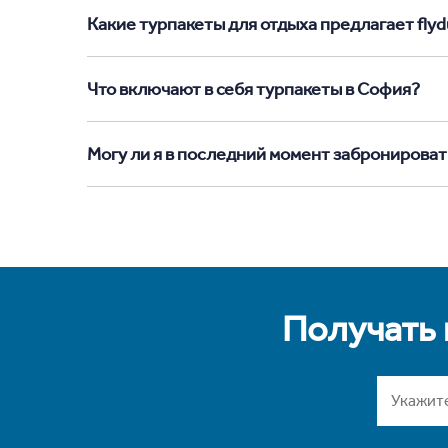
Какие турпакеты для отдыха предлагает flyd
Что включают в себя турпакеты в София?
Могу ли я в последний момент забронироват
Получать