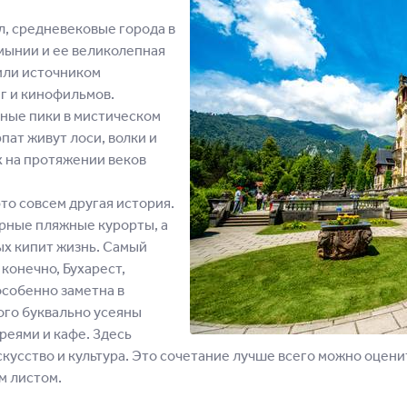
л, средневековые города в
мынии и ее великолепная
или источником
иг и кинофильмов.
ные пики в мистическом
пат живут лоси, волки и
х на протяжении веков
то совсем другая история.
рные пляжные курорты, а
ых кипит жизнь. Самый
конечно, Бухарест,
особенно заметна в
ого буквально усеяны
еями и кафе. Здесь
скусство и культура. Это сочетание лучше всего можно оцени
м листом.