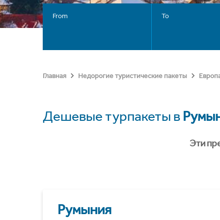
From
To
Главная
Недорогие туристические пакеты
Европ
Дешевые турпакеты в
Румы
Эти пр
Румыния