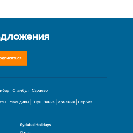
едложения
одписаться
зибар
Стамбул
Сараево
аты
Мальдивы
Шри-Ланка
Армения
Сербия
flydubai Holidays
О нас