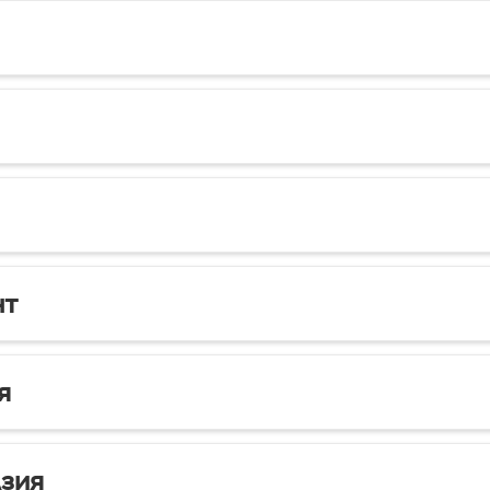
нт
я
зия