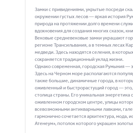
Замки с привидениями, укрытые посреди ска
окружении густых лесов ― яркая история Ру
природа на протяжении долго времени служ
вдохновения для создания многих сказок, кн
Вековые средневековые замки украшают гор
регионе Трансильвания, а в темных лесах Кар
медведи. Здесь находятся селения, в которы
сохраняется традиционный уклад жизни.
Однако современная, городская Румыния ― э
Здесь на Черном море располагаются популя
также большие, динамичные города, в котор
оживленный и быстрорастущий город ― это, 
столица страны. Его уникальная энергетика 
оживленном городском центре, улицы котор
всевозможными антикварными лавками, галер
гармонично сочетается архитектура, мода, и
Атенеум», потолок которого украшен золоты