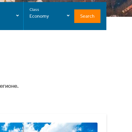
Class
Search
Economy
егионе.