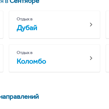
я в
Сентябре
Отдых в
Дубай
Отдых в
Коломбо
 направлений