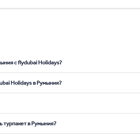
ния с flydubai Holidays?
ubai Holidays в Румыния?
ь турпакет в Румыния?