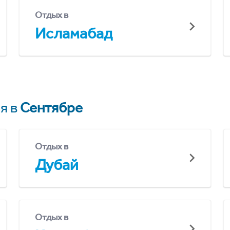
Отдых в
Исламабад
я в
Сентябре
Отдых в
Дубай
Отдых в