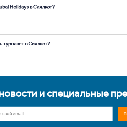
bai Holidays в Сиялкот?
ь турпакет в Сиялкот?
 новости и специальные пр
П