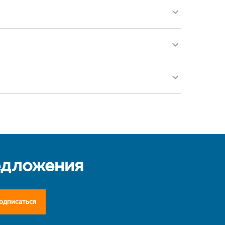
едложения
одписаться