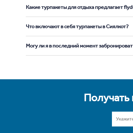
Какие турпакеты для отдыха предлагает flydu
Что включают в себя турпакеты в Сиялкот?
Могу ли я в последний момент забронироват
Получать