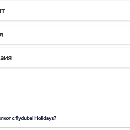
нт
я
зия
кот с flydubai Holidays?