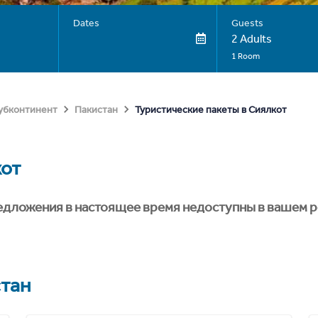
Dates
Guests
2 Adults
1 Room
Туристические пакеты в Сиялкот
субконтинент
Пакистан
от
едложения в настоящее время недоступны в вашем р
тан