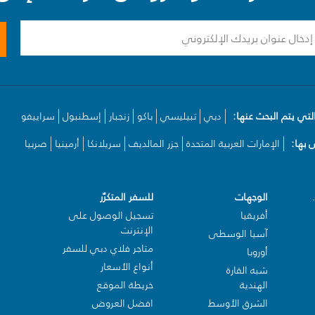
لتي يتم البحث عنها:
دبي
تبيليسي
باكو
زنجبار
إسطنبول
سراييفو
بها:
الإمارات العربية المتحدة
جزر المالديف
سريلانكا
أرمينيا
صربيا
الوجهات
للسفر المتكرّر
أفريقيا
تسجيل الوصول على
الإنترنت
آسيا الوسطى
متاجر فلاي دبي للسفر
أوروبا
أنواع الأسعار
شبه القارة
الهندية
خريطة الموقع
الشرق الأوسط
افضل العروض