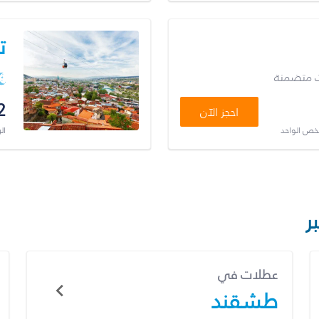
ت
ت متضمنة
2
احجز الآن
شخص الواحد
ال
ر
عطلات في
طشقند