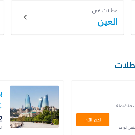
عطلات في
العين
طلات
ب
ت متضمنة
2
احجز الآن
شخص الواحد
ال