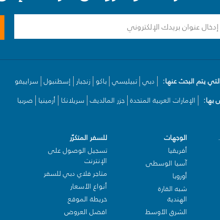
لتي يتم البحث عنها:
دبي
تبيليسي
باكو
زنجبار
إسطنبول
سراييفو
بها:
الإمارات العربية المتحدة
جزر المالديف
سريلانكا
أرمينيا
صربيا
الوجهات
للسفر المتكرّر
أفريقيا
تسجيل الوصول على
الإنترنت
آسيا الوسطى
متاجر فلاي دبي للسفر
أوروبا
أنواع الأسعار
شبه القارة
الهندية
خريطة الموقع
الشرق الأوسط
افضل العروض