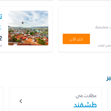
ت
ت متضمنة
2
احجز الآن
شخص الواحد
ال
ر
عطلات في
طشقند