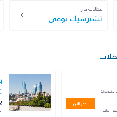
عطلات في
تشيرسيك نوفي
طلات
ب
ت متضمنة
2
احجز الآن
شخص الواحد
ال