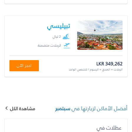
تبيليسي
2 ليال
الرحلات متضمنة
LKR 349,262
احجز الآن
الرحلات + الفندق + الرسوم / للشخص الواحد
أفضل الأماكن لزيارتها في
سبتمبر
مشاهدة الكل
عطلات في