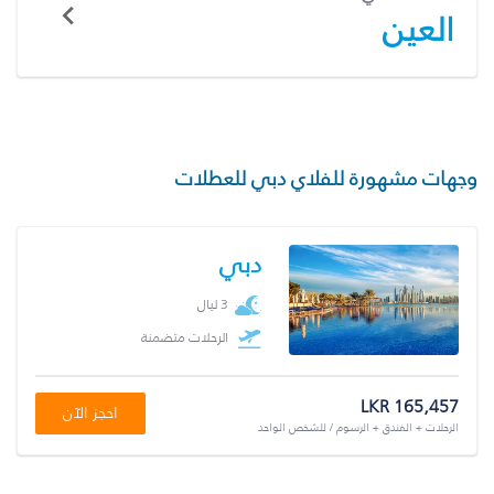
العين
وجهات مشهورة للفلاي دبي للعطلات
دبي
3 ليال
الرحلات متضمنة
LKR 165,457
احجز الآن
الرحلات + الفندق + الرسوم / للشخص الواحد