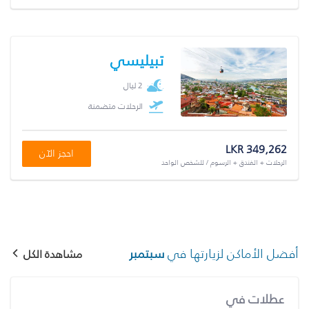
تبيليسي
2 ليال
الرحلات متضمنة
LKR 349,262
احجز الآن
الرحلات + الفندق + الرسوم / للشخص الواحد
أفضل الأماكن لزيارتها في
سبتمبر
مشاهدة الكل
عطلات في