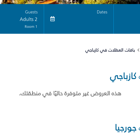
Guests
Dates
2 Adults
1 Room
باقات العطلات في كازباجي
كازباجي
هذه العروض غير متوفرة حاليًا في منطقتك.
جورجيا