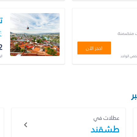
ت
ت متضمنة
2
احجز الآن
شخص الواحد
ال
ر
عطلات في
طشقند