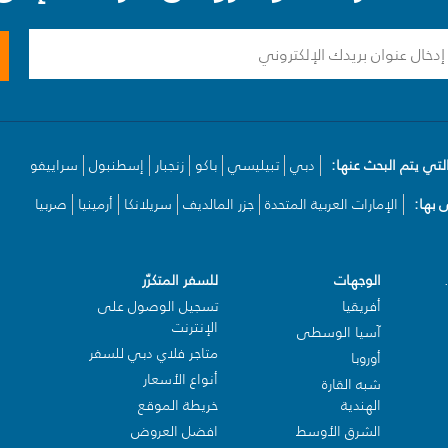
لتي يتم البحث عنها:
دبي
تبيليسي
باكو
زنجبار
إسطنبول
سراييفو
بها:
الإمارات العربية المتحدة
جزر المالديف
سريلانكا
أرمينيا
صربيا
الوجهات
للسفر المتكرّر
أفريقيا
تسجيل الوصول على
الإنترنت
آسيا الوسطى
متاجر فلاي دبي للسفر
أوروبا
أنواع الأسعار
شبه القارة
الهندية
خريطة الموقع
الشرق الأوسط
افضل العروض