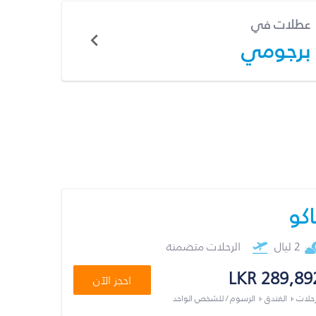
عطلات في
برجومي
اكو
2 ليال
الرحلات متضمنة
LKR 289,89
احجز الآن
رحلات + الفندق + الرسوم / للشخص الواحد