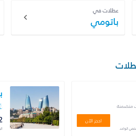
عطلات في
باتومي
طلات
ب
ت متضمنة
2
احجز الآن
شخص الواحد
ال