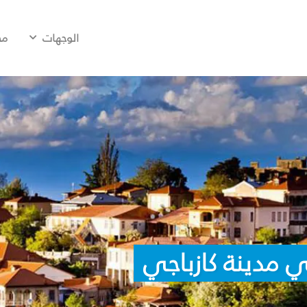
الوجهات
مح
 مدينة كازباجي