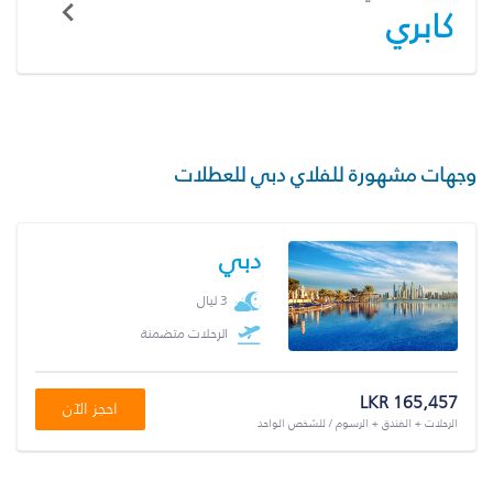
كابري
وجهات مشهورة للفلاي دبي للعطلات
دبي
3 ليال
الرحلات متضمنة
LKR 165,457
احجز الآن
الرحلات + الفندق + الرسوم / للشخص الواحد