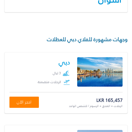
وجهات مشهورة للفلاي دبي للعطلات
دبي
3 ليال
الرحلات متضمنة
LKR 165,457
احجز الآن
الرحلات + الفندق + الرسوم / للشخص الواحد