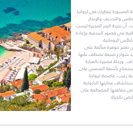
مة المسورة تنتظرك في كرواتيا.
طس والتجديف والإبحار
، أن تجربة البحر المحيرة ليست
لراقية في قصور البندقية وإعادة
نائس الرومانية.
ي تعتبر جوهرة متألقة على
جد شوارع ضيقة تصطف عليها
اف. ورحلة قصيرة بالعبارة
لاستمتاع بأشعة الشمس على
ة زغرب، عاصمة كرواتيا،
استكشاف عمارتها الباروكية
س في مقاهيها المصطفة على
ابض بالحياة.