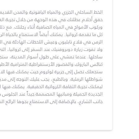
الخط الساحلي الجزري والمياه الياقوتية والمدن القدي
حقق أحلام عطلتك في هذه الوجهة من خلال تجربة الغ
وركوب الأمواج في المياه الصافية أثناء رحلتك. مع ذلك
كل ما تقدمه كرواتيا. يمكنك أيضاً الاستمتاع بالحياة ا
الزمن في قلاع نابليون وعيش اللحظات الهادئة في الك
ولا تفوت زيارة دوبروفنيك عند السفر إلى كرواتيا، الت
ساحلها. عندما تمشي على طول أسوار المدينة، ست
كنائس الباروك والقصور الأرستقراطية المترامية الأطر
ستجعلك تصل إلى جزيرة لوكروم حيث يمكنك فيها ا
شواطئها الرملية. وبالطبع، يجب عليك التوجه إلى مدين
ليمكنك تجربة الثقافة الكرواتية الحقيقية. يمكنك فيها 
الجديدة الجميلة ومبانيها المصممة جيداً عند الجلو
جانب الشارع، بالإضافة إلى الاستمتاع بجوها الرائع الن