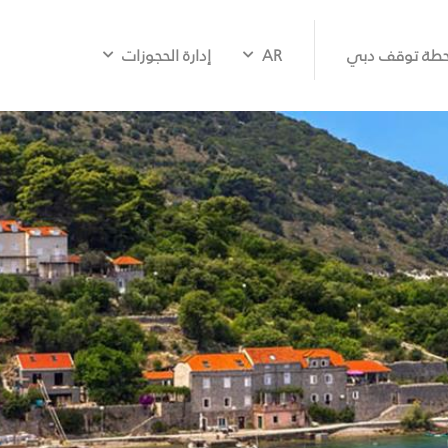
طة توقف دبي
AR
إدارة الحجوزات