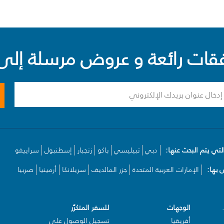
ت رائعة و عروض مرسلة إلى 
لتي يتم البحث عنها:
دبي
تبيليسي
باكو
زنجبار
إسطنبول
سراييفو
بها:
الإمارات العربية المتحدة
جزر المالديف
سريلانكا
أرمينيا
صربيا
الوجهات
للسفر المتكرّر
أفريقيا
تسجيل الوصول على