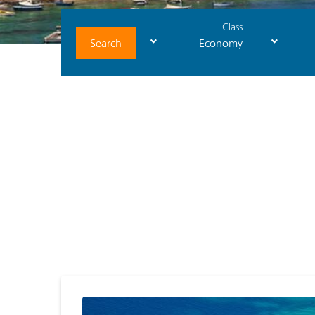
Class
Search
Economy