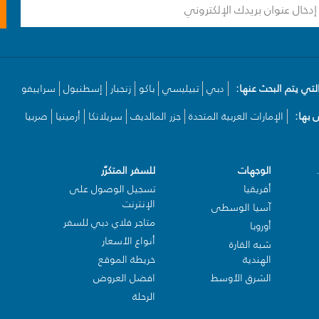
لتي يتم البحث عنها:
دبي
تبيليسي
باكو
زنجبار
إسطنبول
سراييفو
بها:
الإمارات العربية المتحدة
جزر المالديف
سريلانكا
أرمينيا
صربيا
الوجهات
للسفر المتكرّر
أفريقيا
تسجيل الوصول على
الإنترنت
آسيا الوسطى
متاجر فلاي دبي للسفر
أوروبا
أنواع الأسعار
شبه القارة
الهندية
خريطة الموقع
الشرق الأوسط
افضل العروض
الرحلة