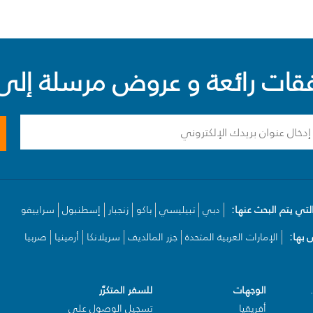
ت رائعة و عروض مرسلة إلى 
لتي يتم البحث عنها:
دبي
تبيليسي
باكو
زنجبار
إسطنبول
سراييفو
بها:
الإمارات العربية المتحدة
جزر المالديف
سريلانكا
أرمينيا
صربيا
الوجهات
للسفر المتكرّر
أفريقيا
تسجيل الوصول على