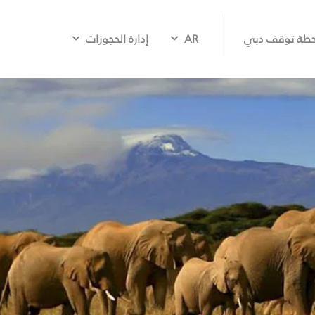
طة توقف دبي
AR
إدارة الحجوزات