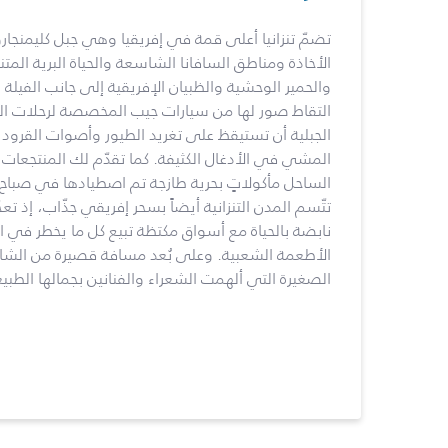
تضمّ تنزانيا أعلى قمة في إفريقيا وهي جبل كليمنجارو
الأخاذة ومناطق السافانا الشاسعة والحياة البرية المت
والحمير الوحشية والظبيان الإفريقية إلى جانب الفيلة و
التقاط صور لها من سيارات جيب المخصصة لرحلات السف
الجبلية أن تستيقظ على تغريد الطيور وأصوات القرود
المشي في الأدغال الكثيفة. كما تقدّم لك المنتجعات
الساحل مأكولاتٍ بحرية طازجة تم اصطيادها في صباح 
تتّسم المدن التنزانية أيضاً بسحر إفريقي جذّاب، إذ تعج
نابضة بالحياة مع أسواق مكتظة تبيع كل ما يخطر في ال
الأطعمة الشعبية. وعلى بُعد مسافة قصيرة من الشاطئ،
الصغيرة التي ألهمت الشعراء والفنانين بجمالها الطبيع