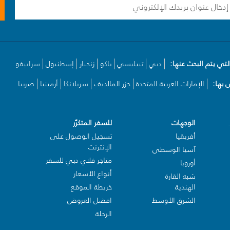
لتي يتم البحث عنها:
دبي
تبيليسي
باكو
زنجبار
إسطنبول
سراييفو
بها:
الإمارات العربية المتحدة
جزر المالديف
سريلانكا
أرمينيا
صربيا
الوجهات
للسفر المتكرّر
أفريقيا
تسجيل الوصول على
الإنترنت
آسيا الوسطى
متاجر فلاي دبي للسفر
أوروبا
أنواع الأسعار
شبه القارة
الهندية
خريطة الموقع
الشرق الأوسط
افضل العروض
الرحلة