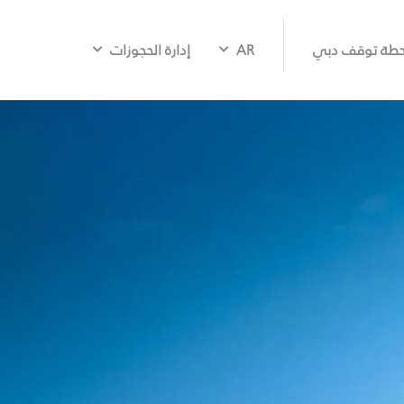
طة توقف دبي
AR
إدارة الحجوزات