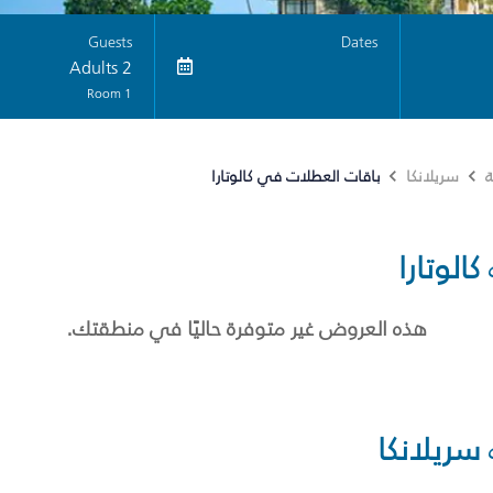
Guests
Dates
2 Adults
1 Room
باقات العطلات في كالوتارا
ة
سريلانكا
كالوتارا
هذه العروض غير متوفرة حاليًا في منطقتك.
سريلانكا