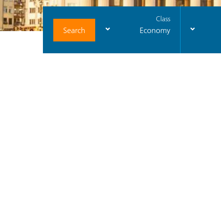
Class
Search
Economy