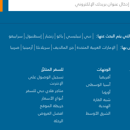
لتي يتم البحث عنها:
دبي
تبيليسي
باكو
زنجبار
إسطنبول
سراييفو
بها:
الإمارات العربية المتحدة
جزر المالديف
سريلانكا
أرمينيا
صربيا
الوجهات
للسفر المتكرّر
أفريقيا
تسجيل الوصول على
الإنترنت
آسيا الوسطى
متاجر فلاي دبي للسفر
أوروبا
أنواع الأسعار
شبه القارة
الهندية
خريطة الموقع
الشرق الأوسط
افضل العروض
الرحلة