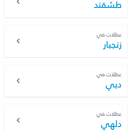
طشقند
عطلات في
زنجبار
عطلات في
دبي
عطلات في
دلهي