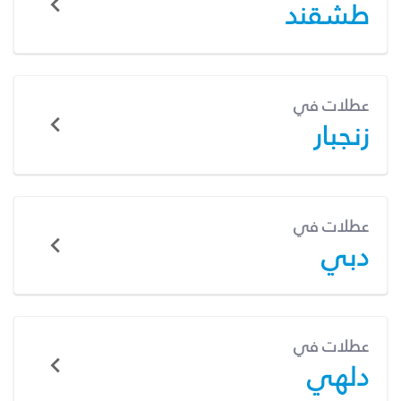
طشقند
عطلات في
زنجبار
عطلات في
دبي
عطلات في
دلهي