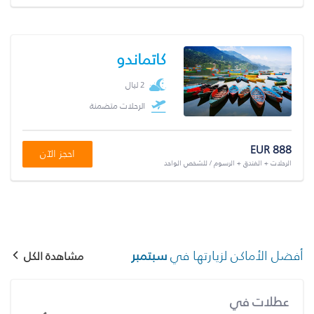
كاتماندو
2 ليال
الرحلات متضمنة
EUR 888
احجز الآن
الرحلات + الفندق + الرسوم / للشخص الواحد
أفضل الأماكن لزيارتها في
سبتمبر
مشاهدة الكل
عطلات في